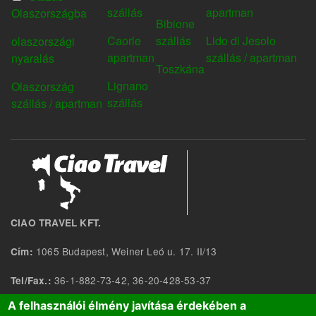
FOOTER
FOOTER
FOOTER
FOOTER
szállás
apartman
Olaszországba
MENU1
MENU2
MENU3
MENU4
Bibione
Caorle
szállás
Lido di Jesolo
olaszországi
apartman
szállás / apartman
nyaralás
Toszkána
Lignano
Olaszország
szállás
szállás / apartman
CIAO TRAVEL KFT.
1065 Budapest, Weiner Leó u. 17. II/13
Cím:
36-1-882-73-42, 36-20-428-53-37
Tel/Fax.:
A felhasználói élmény javítása érdekében a
monika@ciaotravel.hu
E-mail: