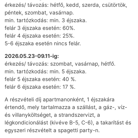
érkezés/ távozás: hétfő, kedd, szerda, csütörtök,
péntek, szombat, vasárnap.
min. tartózkodás: min. 3 éjszaka.
felár 3 éjszaka esetén: 60%.
felár 4 éjszaka esetén: 25%.
5-6 éjszaka esetén nincs felár.
2026.05.23-09.11-ig:
érkezés/ távozás: szombat, vasárnap, hétfő.
min. tartózkodás: min. 5 éjszaka.
felár 5 éjszaka esetén: 40 %.
felár 6 éjszaka esetén: 17 %.
A részvételi díj apartmanonként, 1 éjszakára
értendő, mely tartalmazza a szállást, a gáz-, víz-
és villanyköltséget, a strandszervizt, a
légkondicionálást (kivéve B-5, C-6), a takarítást és
egyszeri részvételt a spagetti party-n.