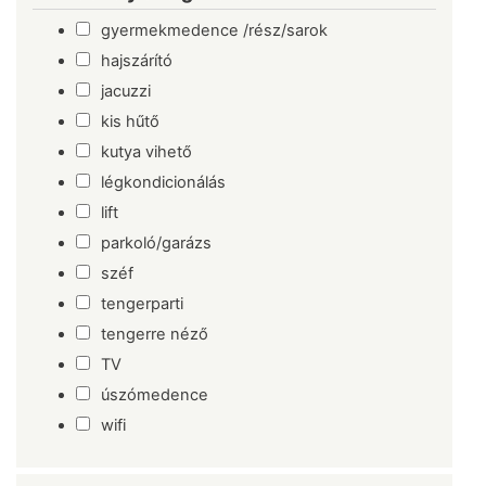
gyermekmedence /rész/sarok
hajszárító
jacuzzi
kis hűtő
kutya vihető
légkondicionálás
lift
parkoló/garázs
széf
tengerparti
tengerre néző
TV
úszómedence
wifi