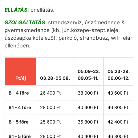
ELLÁTÁS
: önellátás.
SZOLGÁLTATÁS
: strandszerviz, úszómedence &
gyermekmedence (kb. jún.közepe-szept.eleje,
úszósapka kötelező), parkoló, strandbusz, wifi felár
ellenében.
05.09-22.
05.23-29.
Ft/éj
03.28-05.08.
09.05-11.
06.06-12.
B - 4 főre
26 400 Ft
38 000 Ft
43 600 Ft
B1 - 4 főre
28 000 Ft
40 400 Ft
46 800 Ft
B - 5 főre
25 600 Ft
36 800 Ft
42 400 Ft
B1 - 5 főre
28 000 Ft
40 400 Ft
46 800 Ft