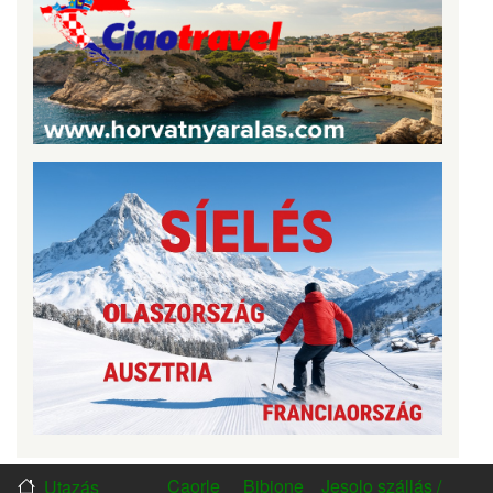
Caorle
Bibione
Jesolo szállás /
Utazás