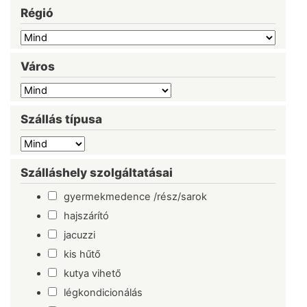
Régió
Város
Szállás típusa
Szálláshely szolgáltatásai
gyermekmedence /rész/sarok
hajszárító
jacuzzi
kis hűtő
kutya vihető
légkondicionálás