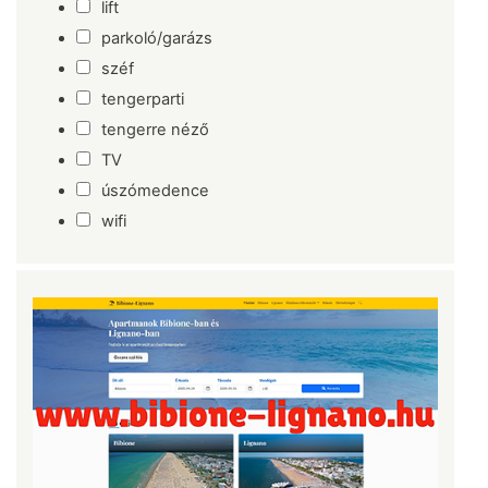
lift
parkoló/garázs
széf
tengerparti
tengerre néző
TV
úszómedence
wifi