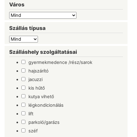
Város
Szállás típusa
Szálláshely szolgáltatásai
gyermekmedence /rész/sarok
hajszárító
jacuzzi
kis hűtő
kutya vihető
légkondicionálás
lift
parkoló/garázs
széf