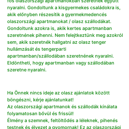
fős olaszországi apartmanokban szeretnek együtt
nyaralni. Gondoltunk a kisgyermekes családokra is,
akik előnyben részesítik a gyermekmedencés
olaszországi apartmanokat / olasz szállodákat.
Gondoltunk azokra is, akik kertes apartmanban
szeretnének pihenni. Nem felejtkeztünk meg azokról
sem, akik szeretnék hallgatni az olasz tenger
hullámzását és tengerparti
apartmanban/szállodában szeretnének nyaralni.
Eldöntheti, hogy apartmanban vagy szállodában
szeretne nyaralni.
Ha Önnek nincs ideje az olasz ajánlatok között
böngészni, kérje ajánlatunkat!
Az olaszországi apartmanok és szállodák kínálata
folyamatosan bővül és frissül!
Élmény a szemnek, feltöltődés a léleknek, pihenés
testnek és élvezet a gyomornak! Ez az olaszországi