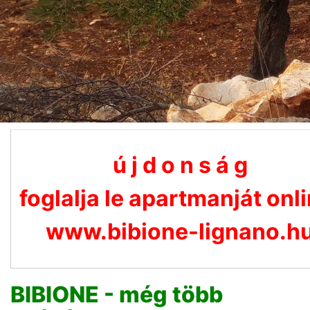
ú j d o n s á g
foglalja le apartmanját onli
www.bibione-lignano.h
BIBIONE - még több