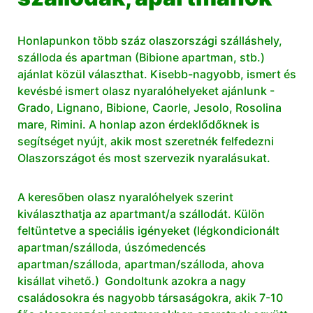
Honlapunkon több száz olaszországi szálláshely,
szálloda és apartman (Bibione apartman, stb.)
ajánlat közül választhat. Kisebb-nagyobb, ismert és
kevésbé ismert olasz nyaralóhelyeket ajánlunk -
Grado,
Lignano
,
Bibione
, Caorle,
Jesolo
, Rosolina
mare, Rimini. A honlap azon érdeklődőknek is
segítséget nyújt, akik most szeretnék felfedezni
Olaszországot és most szervezik nyaralásukat.
A keresőben olasz nyaralóhelyek szerint
kiválaszthatja az apartmant/a szállodát. Külön
feltüntetve a speciális igényeket (légkondicionált
apartman/szálloda, úszómedencés
apartman/szálloda, apartman/szálloda, ahova
kisállat vihető.) Gondoltunk azokra a nagy
családosokra és nagyobb társaságokra, akik 7-10