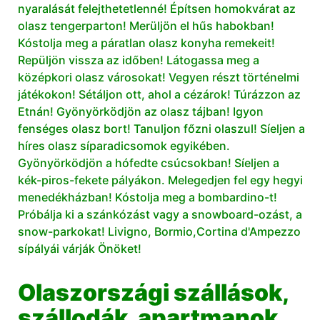
nyaralását felejthetetlenné!
Építsen homokvárat az
olasz tengerparton!
Merüljön el hűs habokban!
Kóstolja meg a páratlan olasz konyha remekeit!
Repüljön vissza az időben! Látogassa meg a
középkori olasz városokat! Vegyen részt történelmi
játékokon! Sétáljon ott, ahol a cézárok! Túrázzon az
Etnán! Gyönyörködjön az olasz tájban! Igyon
fenséges olasz bort! Tanuljon főzni olaszul! Síeljen a
híres olasz síparadicsomok egyikében.
Gyönyörködjön a hófedte csúcsokban! Síeljen a
kék-piros-fekete pályákon. Melegedjen fel egy hegyi
menedékházban! Kóstolja meg a bombardino-t!
Próbálja ki a szánkózást vagy a snowboard-ozást, a
snow-parkokat! Livigno, Bormio,Cortina d'Ampezzo
sípályái várják Önöket!
Olaszországi szállások,
szállodák, apartmanok