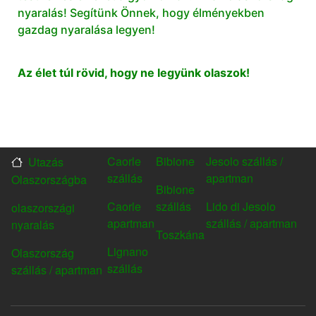
nyaralás! Segítünk Önnek, hogy élményekben
gazdag nyaralása legyen!
Az élet túl rövid, hogy ne legyünk olaszok!
Caorle
Bibione
Jesolo szállás /
Utazás
FOOTER
FOOTER
FOOTER
FOOTER
szállás
apartman
Olaszországba
MENU1
MENU2
MENU3
MENU4
Bibione
Caorle
szállás
Lido di Jesolo
olaszországi
apartman
szállás / apartman
nyaralás
Toszkána
Lignano
Olaszország
szállás
szállás / apartman