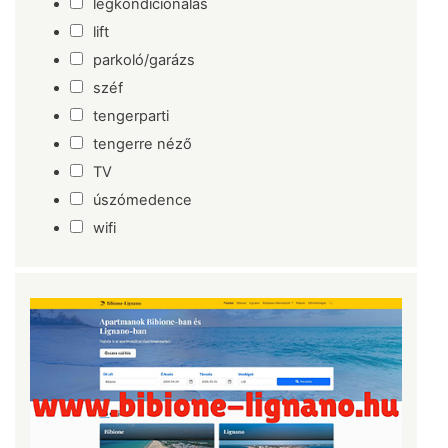
légkondicionálás
lift
parkoló/garázs
széf
tengerparti
tengerre néző
TV
úszómedence
wifi